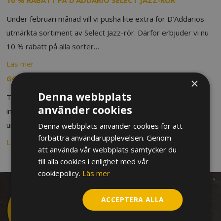
10 % RABATT PÅ D’ADDARIO SELECT JAZZ-RÖR
Under februari månad vill vi pusha lite extra för D’Addarios
utmärkta sortiment av Select Jazz-rör. Därför erbjuder vi nu
10 % rabatt på alla sorter…
Läs mer
GOD JUL OCH GOTT NYTT ÅR TILL ALLA VÅRA KUNDER!
×
Denna webbplats
Tack för i år och väl mött 2025. Vi vill bara passa på att
använder cookies
informera om att vår fysiska butik kommer att hålla stängt
under…
Denna webbplats använder cookies för att
förbättra användarupplevelsen. Genom
Läs mer
att använda vår webbplats samtycker du
till alla cookies i enlighet med vår
cookiepolicy.
Läs mer
ACCEPTERA ALLA