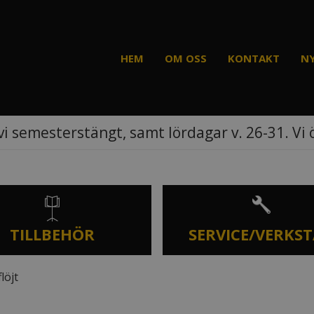
HEM
OM OSS
KONTAKT
N
vi semesterstängt, samt lördagar v. 26-31. Vi
TILLBEHÖR
SERVICE/VERKS
löjt