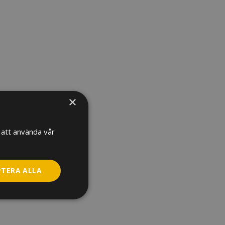
×
att använda vår
PTERA ALLA