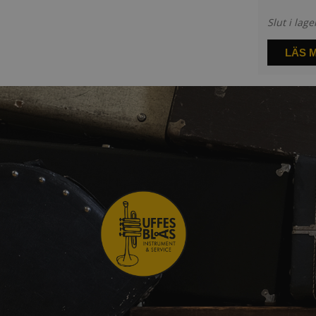
Slut i lage
LÄS 