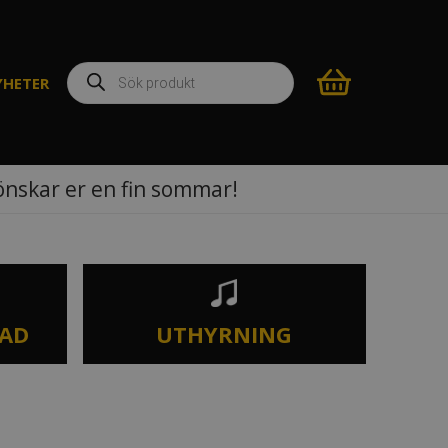
Produktsökning
YHETER
 önskar er en fin sommar!
TAD
UTHYRNING