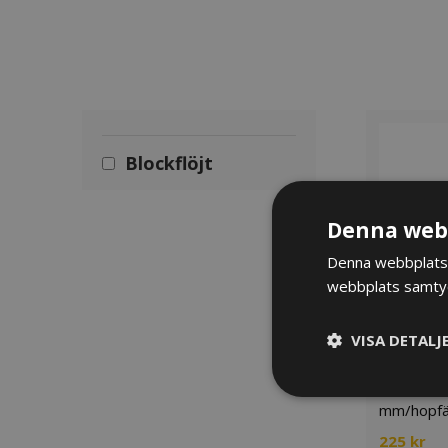
Blockflöjt
Denna webb
Denna webbplats 
webbplats samtyck
VISA DETALJ
Ställ K&M 
mm/hopfäl
225
kr