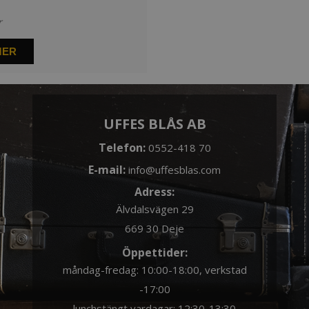
r
MER
UFFES BLÅS AB
Telefon:
0552-418 70
E-mail:
info@uffesblas.com
Adress:
Älvdalsvägen 29
669 30 Deje
Öppettider:
måndag-fredag: 10:00-18:00, verkstad
-17:00
lunchstängt vardagar: 12:30-13:30