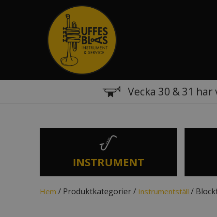
Vecka 30 & 31 har 
INSTRUMENT
/ Produktkategorier /
/ Blockf
Hem
Instrumentställ