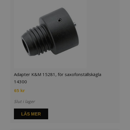
Adapter K&M 15281, för saxofonställskägla
14300
65
kr
Slut i lager
LÄS MER