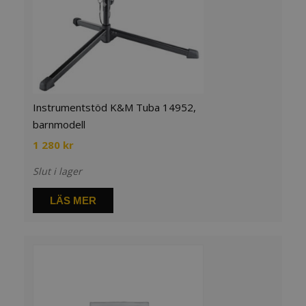
Instrumentstöd K&M Tuba 14952,
barnmodell
1 280
kr
Slut i lager
LÄS MER