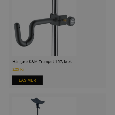
Hängare K&M Trumpet 157, krok
225
kr
LÄS MER