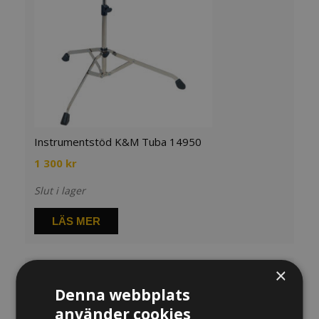
Instrumentstöd K&M Tuba 14950
1 300
kr
Slut i lager
LÄS MER
×
Denna webbplats
använder cookies