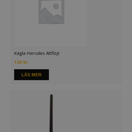
Kägla Hercules Altflöjt
120
kr
LÄS MER