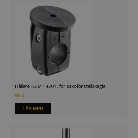
Hållare K&M 14301, för saxofonställskägla
95
kr
LÄS MER