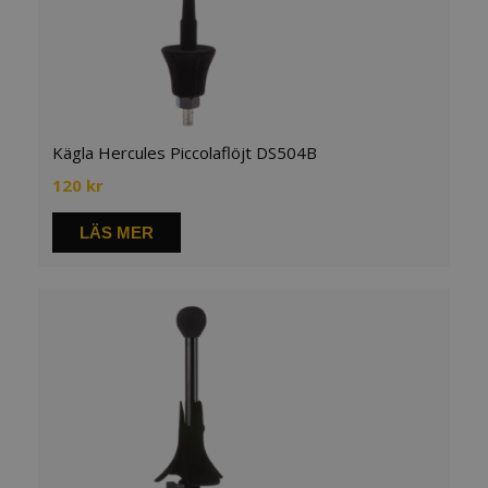
Kägla Hercules Piccolaflöjt DS504B
120
kr
LÄS MER