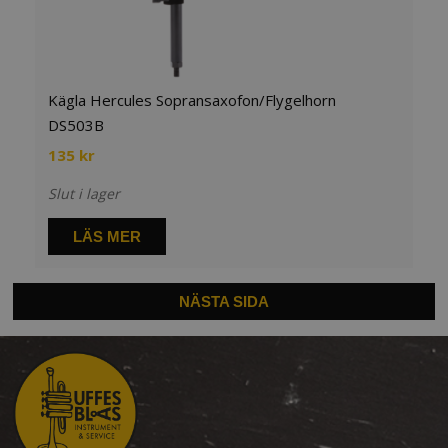
Kägla Hercules Sopransaxofon/Flygelhorn
DS503B
135
kr
Slut i lager
LÄS MER
NÄSTA SIDA