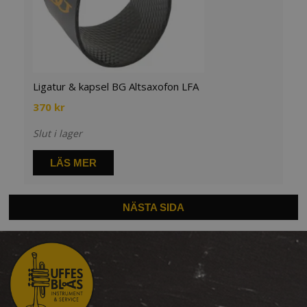
Ligatur & kapsel BG Altsaxofon LFA
370
kr
Slut i lager
LÄS MER
NÄSTA SIDA