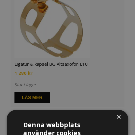
Ligatur & kapsel BG Altsaxofon L10
1 280
kr
Slut i lager
LÄS MER
×
Denna webbplats
använder cookies