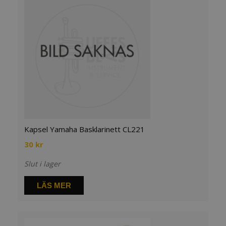
Kapsel Yamaha Basklarinett CL221
30
kr
Slut i lager
LÄS MER