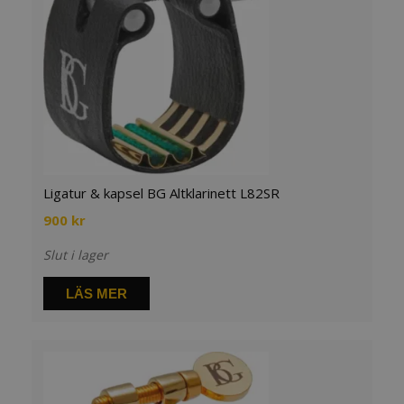
Ligatur & kapsel BG Altklarinett L82SR
900
kr
Slut i lager
LÄS MER