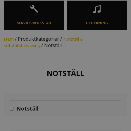
SERVICE/VERKSTAD
UTHYRNING
/ Produktkategorier /
Hem
Notställ &
/ Notställ
notställsbelysning
NOTSTÄLL
Notställ