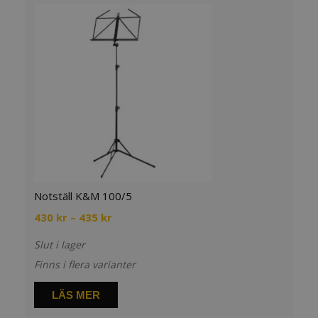
Notställ K&M 100/5
Prisintervall:
430
kr
–
435
kr
430 kr
Slut i lager
till
435 kr
Finns i flera varianter
LÄS MER