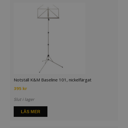
Notställ K&M Baseline 101, nickelfärgat
395
kr
Slut i lager
LÄS MER