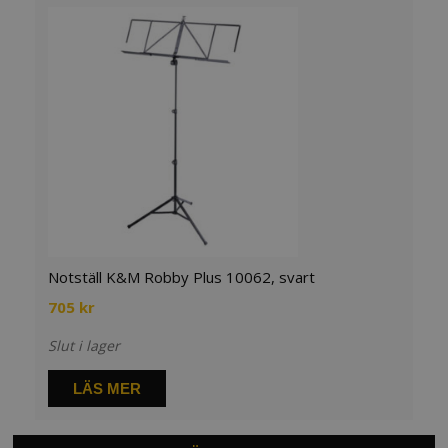
Notställ K&M Robby Plus 10062, svart
705
kr
Slut i lager
LÄS MER