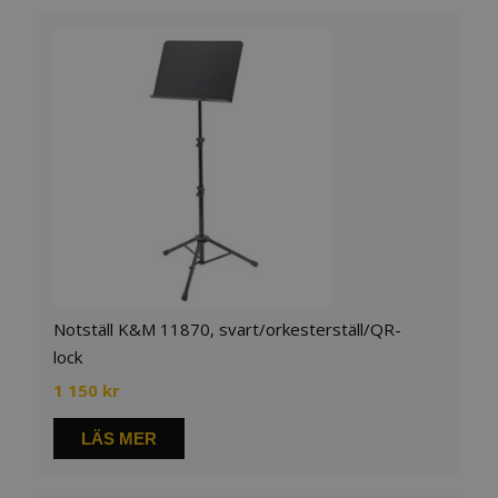
Notställ K&M 11870, svart/orkesterställ/QR-
lock
1 150
kr
LÄS MER