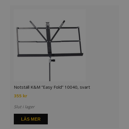
Notställ K&M ”Easy Fold” 10040, svart
355
kr
Slut i lager
LÄS MER