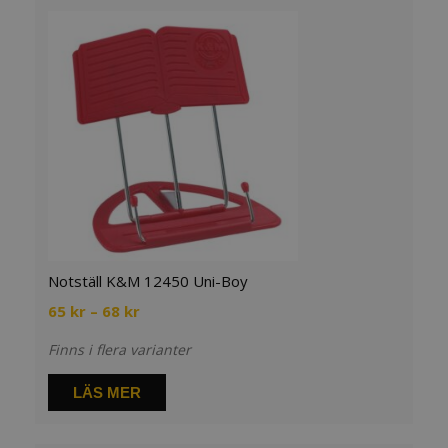
Notställ K&M 12450 Uni-Boy
Prisintervall:
65
kr
–
68
kr
65 kr
Finns i flera varianter
till
68 kr
LÄS MER