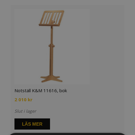
Notställ K&M 11616, bok
2 010
kr
Slut i lager
LÄS MER