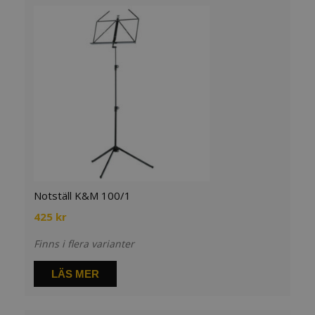
Notställ K&M 100/1
425
kr
Finns i flera varianter
LÄS MER