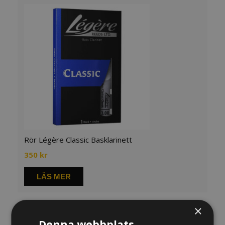
Rör Légère Classic Basklarinett
350
kr
LÄS MER
×
Denna webbplats