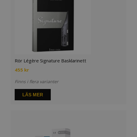
Rör Légère Signature Basklarinett
455
kr
Finns i flera varianter
LÄS MER