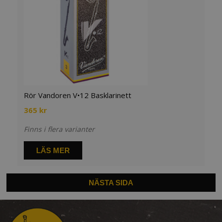
Rör Vandoren V•12 Basklarinett
365
kr
Finns i flera varianter
LÄS MER
NÄSTA SIDA