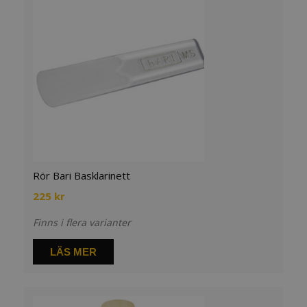
Rör Bari Basklarinett
225
kr
Finns i flera varianter
LÄS MER