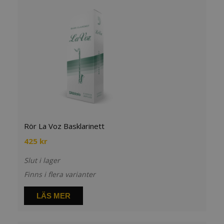
Rör La Voz Basklarinett
425
kr
Slut i lager
Finns i flera varianter
LÄS MER