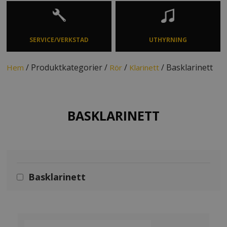
SERVICE/VERKSTAD
UTHYRNING
/ Produktkategorier /
/
/ Basklarinett
Hem
Rör
Klarinett
BASKLARINETT
Basklarinett