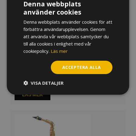
Denna webbplats
använder cookies
Denna webbplats använder cookies för att
förbättra användarupplevelsen. Genom
att använda vår webbplats samtycker du
till alla cookies i enlighet med vår
cookiepolicy.
Läs mer
ACCEPTERA ALLA
Altsaxofon Selmer Mk. VI (begagnad)
65 000
kr
VISA DETALJER
LÄS MER