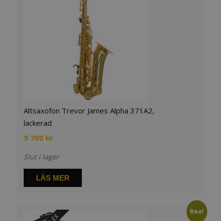
Altsaxofon Trevor James Alpha 371A2,
lackerad
9 700
kr
Slut i lager
LÄS MER
Rea!