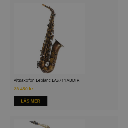
Altsaxofon Leblanc LAS711ABDIR
28 450
kr
LÄS MER