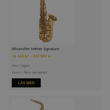
Altsaxofon Selmer Signature
Prisintervall:
76 400
kr
–
233 900
kr
76
Slut i lager
400 kr
till
Finns i flera varianter
233
900 kr
LÄS MER