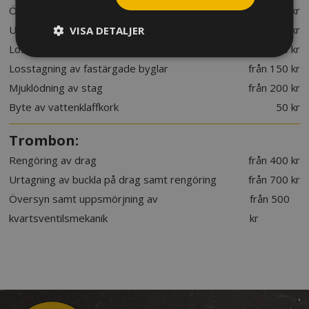
Översyn och uppsmörjning av ventiler och byglar
från 500 kr
Urtagning av buckla på klockstycke
från 200 kr
VISA DETALJER
Losstagning av munstycke
från 100 kr
Losstagning av fastärgade byglar
från 150 kr
Mjuklödning av stag
från 200 kr
Byte av vattenklaffkork
50 kr
Trombon:
Rengöring av drag
från 400 kr
Urtagning av buckla på drag samt rengöring
från 700 kr
Översyn samt uppsmörjning av
från 500
kvartsventilsmekanik
kr