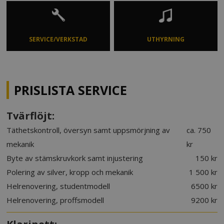
SERVICE/VERKSTAD
UTHYRNING
PRISLISTA SERVICE
Tvärflöjt:
Täthetskontroll, översyn samt uppsmörjning av
ca. 750
mekanik
kr
Byte av stämskruvkork samt injustering
150 kr
Polering av silver, kropp och mekanik
1 500 kr
Helrenovering, studentmodell
6500 kr
Helrenovering, proffsmodell
9200 kr