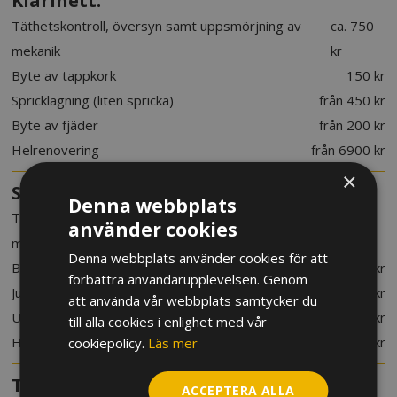
Klarinett:
Täthetskontroll, översyn samt uppsmörjning av
ca. 750
mekanik
kr
Byte av tappkork
150 kr
Spricklagning (liten spricka)
från 450 kr
Byte av fjäder
från 200 kr
Helrenovering
från 6900 kr
×
Saxofon:
Denna webbplats
Täthetskontroll, översyn samt uppsmörjning av
ca. 1200
använder cookies
mekanik
kr
Denna webbplats använder cookies för att
Byte av nackkork
250 kr
förbättra användarupplevelsen. Genom
Justering av glapp nacke
200 kr
att använda vår webbplats samtycker du
Urtagning av buckla på kropp
från 450 kr
till alla cookies i enlighet med vår
Helrenovering
från 8600 kr
cookiepolicy.
Läs mer
Trumpet:
ACCEPTERA ALLA