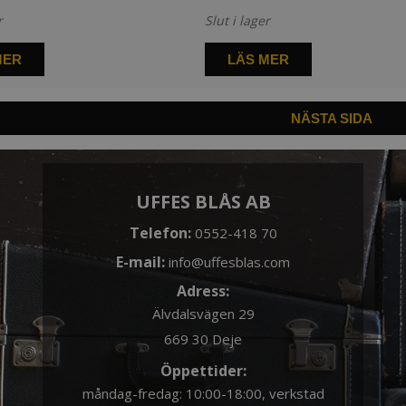
r
Slut i lager
MER
LÄS MER
NÄSTA SIDA
UFFES BLÅS AB
Telefon:
0552-418 70
E-mail:
info@uffesblas.com
Adress:
Älvdalsvägen 29
669 30 Deje
Öppettider:
måndag-fredag: 10:00-18:00, verkstad