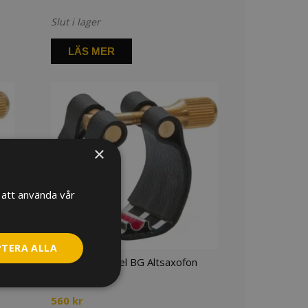
Slut i lager
LÄS MER
×
att använda vår
PTERA ALLA
Ligatur & kapsel BG Altsaxofon
L12RS
560
kr