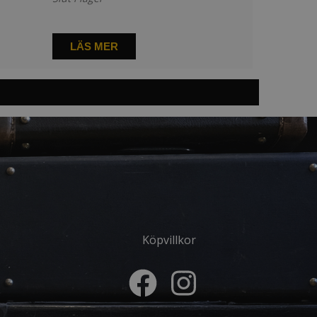
LÄS MER
Köpvillkor