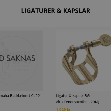
LIGATURER & KAPSLAR
maha Basklarinett CL221
Ligatur & kapsel BG
Alt-/Tenorsaxofon L20MJ
1 020
kr