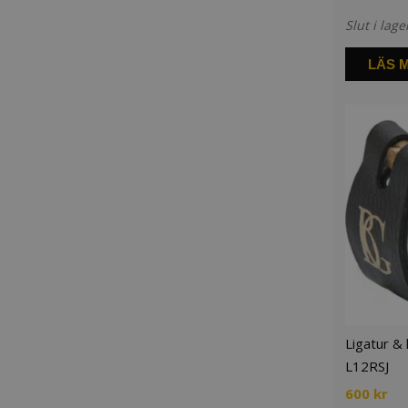
Slut i lage
LÄS 
Ligatur &
L12RSJ
600
kr