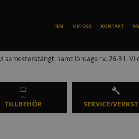
HEM
OM OSS
KONTAKT
N
vi semesterstängt, samt lördagar v. 26-31. Vi
TILLBEHÖR
SERVICE/VERKS