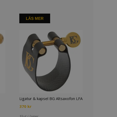
LÄS MER
Ligatur & kapsel BG Altsaxofon LFA
370
kr
Slut i lager