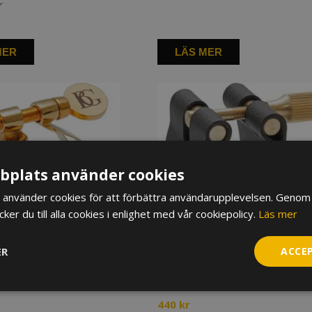
r
MER
LÄS MER
plats använder cookies
använder cookies för att förbättra användarupplevelsen. Genom 
er du till alla cookies i enlighet med vår cookiepolicy.
Läs mer
ER
ACCE
 kapsel BG Altsaxofon
Ligatur & kapsel BG Altsaxofon
L12
440
kr