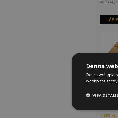
Slut i lage
LÄS 
Denna webb
Denna webbplats 
webbplats samtyck
VISA DETALJ
Ligatur &
L10
1 280
kr