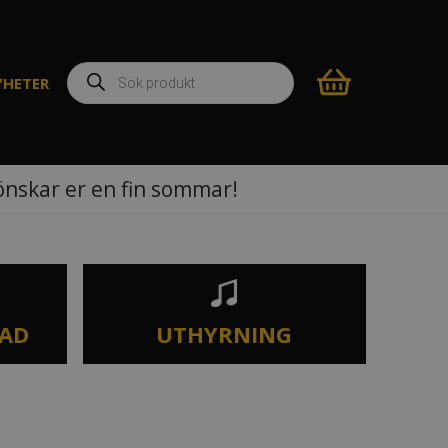
Produktsökning
YHETER
 önskar er en fin sommar!
TAD
UTHYRNING