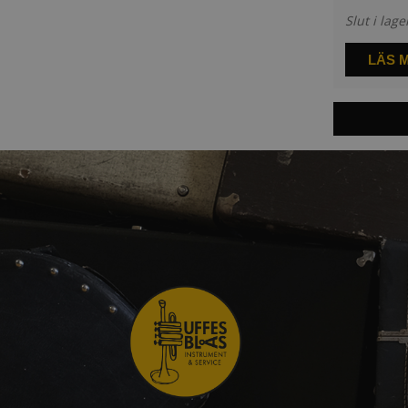
Slut i lage
LÄS 