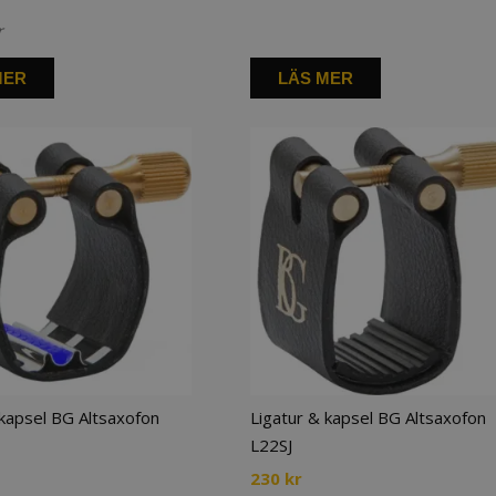
r
MER
LÄS MER
 kapsel BG Altsaxofon
Ligatur & kapsel BG Altsaxofon
L22SJ
230
kr