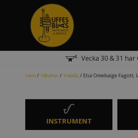
Vecka 30 & 31 har 
/
/
/ Etui Omebaige Fagott, lä
Hem
Tillbehör
Träblås
INSTRUMENT