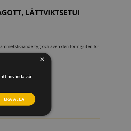
AGOTT, LÄTTVIKTSETUI
d i sammetsliknande tyg och även den formgjuten för
Dolda ryggsäcksremmar.
×
att använda vår
PTERA ALLA
RE INFORMATION