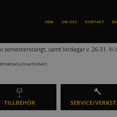
HEM
OM OSS
KONTAKT
N
vi semesterstängt, samt lördagar v. 26-31. Vi
ttviktsetui (svart/silver)
TILLBEHÖR
SERVICE/VERKS