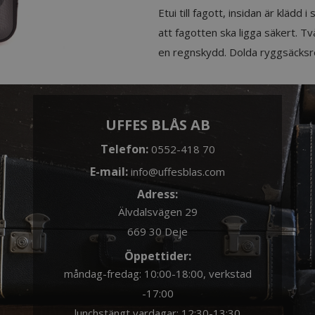
Etui till fagott, insidan är kläd
att fagotten ska ligga säkert. 
en regnskydd. Dolda ryggsäcks
UFFES BLÅS AB
Telefon:
0552-418 70
E-mail:
info@uffesblas.com
Adress:
Älvdalsvägen 29
669 30 Deje
Öppettider:
måndag-fredag: 10:00-18:00, verkstad
-17:00
lunchstängt vardagar: 12:30-13:30