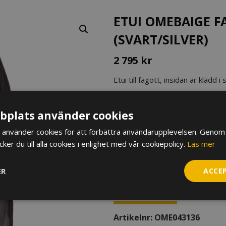
ETUI OMEBAIGE F
(SVART/SILVER)
2 795
kr
Etui till fagott, insidan är kläd
att fagotten ska ligga säkert. 
I lager
plats använder cookies
Etui
använder cookies för att förbättra användarupplevelsen. Genom 
Omebaige
er du till alla cookies i enlighet med vår cookiepolicy.
Läs mer
Fagott,
lättviktsetui
LÄGG TILL I VARUKORG
ER
ACCE
(svart/silver)
mängd
BESKRIVNING
YTTERLIGA
Artikelnr:
OME043136