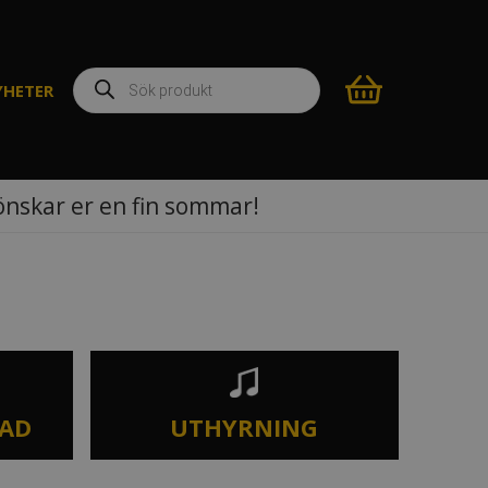
Produktsökning
YHETER
 önskar er en fin sommar!
TAD
UTHYRNING