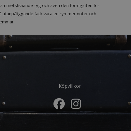
d i sammetsliknande tyg och även den formgjuten för
Två utanpåliggande fack vara en rymmer noter och
remmar.
Köpvillkor