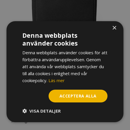
×
Denna webbplats
använder cookies
Denna webbplats använder cookies för att
ETUI OMEBAIGE KLARINETT,
förbättra användarupplevelsen. Genom
att använda vår webbplats samtycker du
CORDURA (SVART/GRÖN)
till alla cookies i enlighet med vår
cookiepolicy.
Läs mer
510
kr
Etui till klarinett. Insidan är klädd i sammetsliknande tyg
ACCEPTERA ALLA
och även den formgjuten för att klarinetten ska ligga
säkert. Fack på baksidan för några notpapper.
VISA DETALJER
Slut i lager