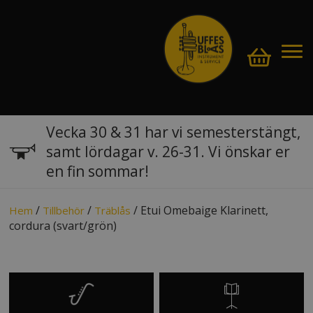
Vecka 30 & 31 har vi semesterstängt,
samt lördagar v. 26-31. Vi önskar er
en fin sommar!
/
/
/ Etui Omebaige Klarinett,
Hem
Tillbehör
Träblås
cordura (svart/grön)