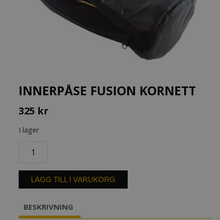
INNERPÅSE FUSION KORNETT
325
kr
I lager
Innerpåse
Fusion
Kornett
mängd
LÄGG TILL I VARUKORG
BESKRIVNING