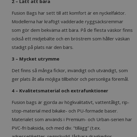
2 – Lätt att bära
Fusion Bags har sett till att komfort är en nyckelfaktor.
Modellerna har kraftigt vadderade ryggsäcksremmar
som gör dem bekväma att bära. På de flesta väskor finns
också ett midjebälte och en bröstrem som håller väskan
stadigt på plats när den bärs.
3 – Mycket utrymme
Det finns så många fickor, invändigt och utvändigt, som
ger plats åt alla möjliga tillbehör och personliga föremål.
4 – Kvalitetsmaterial och extrafunktioner
Fusion bags är gjorda av högkvalitativt, vattentåligt, rip-
stop-material med bikake- och PU-formade baser.
Materialet som används i Premium- och Urban-serien har
PVC-fri baksida, och med div. ”tillägg” (t.ex.
adressetiketter, regnskydd, låsbara dragkedjor,