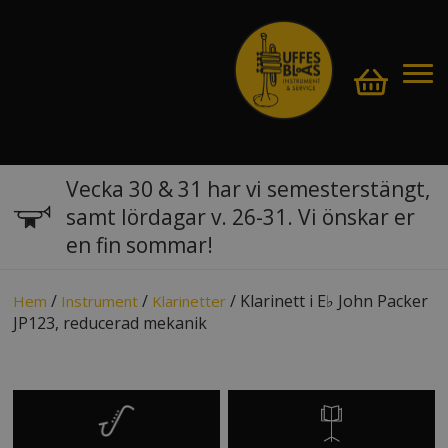
Vecka 30 & 31 har vi semesterstängt,
samt lördagar v. 26-31. Vi önskar er
en fin sommar!
/
/
/ Klarinett i E♭ John Packer
Hem
Instrument
Klarinetter
JP123, reducerad mekanik