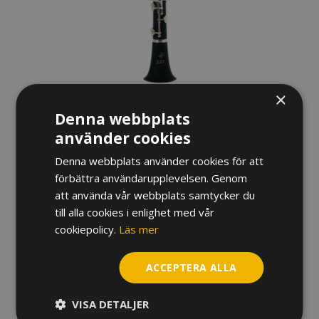
×
Denna webbplats
använder cookies
Denna webbplats använder cookies för att
förbättra användarupplevelsen. Genom
att använda vår webbplats samtycker du
till alla cookies i enlighet med vår
KLARINETT I E♭ JOHN PACKER
cookiepolicy.
Läs mer
JP123, REDUCERAD MEKANIK
ACCEPTERA ALLA
3 500
kr
I lager
VISA DETALJER