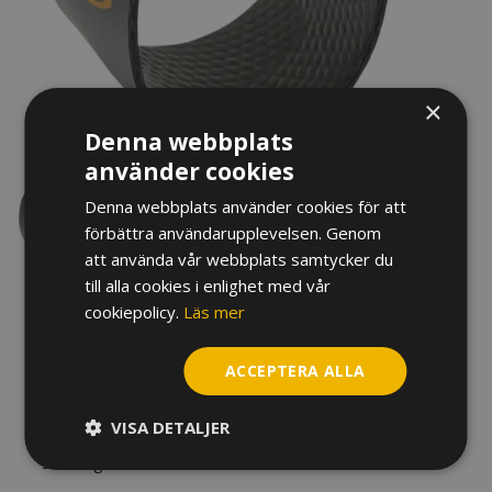
×
Denna webbplats
använder cookies
Denna webbplats använder cookies för att
förbättra användarupplevelsen. Genom
att använda vår webbplats samtycker du
till alla cookies i enlighet med vår
cookiepolicy.
Läs mer
LIGATUR & KAPSEL BG
TENORSAXOFON LFJ9
ACCEPTERA ALLA
440
kr
VISA DETALJER
Slut i lager