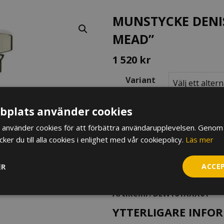
MUNSTYCKE DENI
MEAD”
1 520
kr
Variant
Munstycke
plats använder cookies
Denis
använder cookies för att förbättra användarupplevelsen. Genom 
Wick
er du till alla cookies i enlighet med vår cookiepolicy.
Läs mer
Baryton
LÄGG TILL I VARUKORG
"Steven
Mead"
ER
ACCE
YTTERLIGARE INFORMATION
mängd
Artikelnr:
DEW161XXX01
YTTERLIGARE INFO