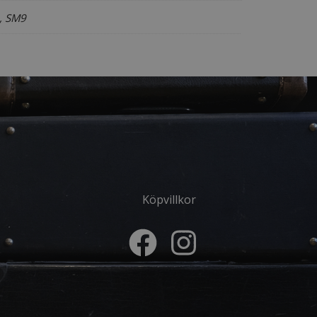
, SM9
Köpvillkor