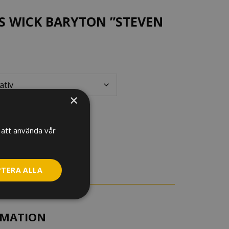
S WICK BARYTON ”STEVEN
×
att använda vår
PTERA ALLA
RMATION