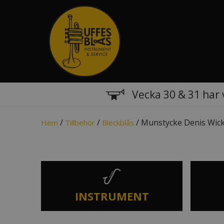
Vecka 30 & 31 har 
/
/
/ Munstycke Denis Wick
Hem
Tillbehör
Bleckblås
INSTRUMENT