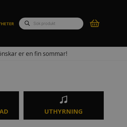
Produktsökning
YHETER
 önskar er en fin sommar!
TAD
UTHYRNING