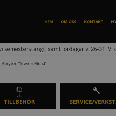
HEM
OM OSS
KONTAKT
N
vi semesterstängt, samt lördagar v. 26-31. Vi
 Baryton ”Steven Mead”
TILLBEHÖR
SERVICE/VERKS