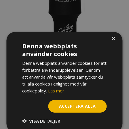
×
Denna webbplats
använder cookies
MUNSTYCKE JODY JAZZ GIANT
Denna webbplats använder cookies för att
TENORSAXOFON, METALL
förbättra användarupplevelsen. Genom
att använda vår webbplats samtycker du
3 950
kr
till alla cookies i enlighet med vår
cookiepolicy.
Läs mer
Variant
ACCEPTERA ALLA
Munstycke
Jody
VISA DETALJER
Jazz
Giant
LÄGG TILL I VARUKORG