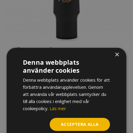
×
Denna webbplats
använder cookies
Denna webbplats använder cookies för att
förbättra användarupplevelsen. Genom
MUNSTYCKE JODY JAZZ HR*
att använda vår webbplats samtycker du
BARYTONSAXOFON, EBONIT
till alla cookies i enlighet med vår
cookiepolicy.
Läs mer
3 660
kr
ACCEPTERA ALLA
Variant