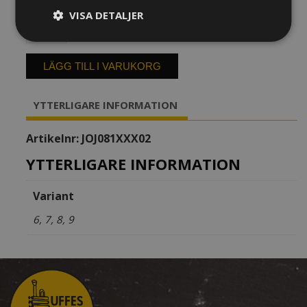
VISA DETALJER
Munstycke
Jody
Jazz
HR*
LÄGG TILL I VARUKORG
Barytonsaxofon,
ebonit
YTTERLIGARE INFORMATION
mängd
Artikelnr:
JOJ081XXX02
YTTERLIGARE INFORMATION
Variant
6, 7, 8, 9