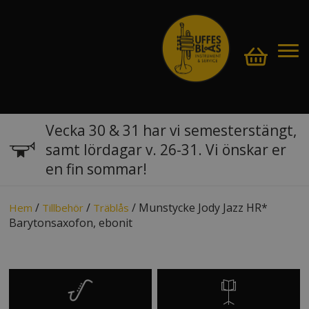
Vecka 30 & 31 har vi semesterstängt,
samt lördagar v. 26-31. Vi önskar er
en fin sommar!
/
/
/ Munstycke Jody Jazz HR*
Hem
Tillbehör
Träblås
Barytonsaxofon, ebonit