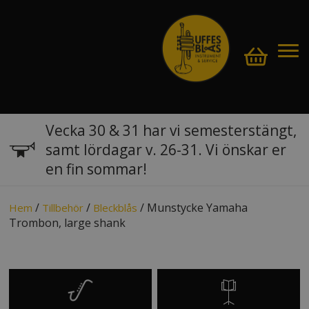
Vecka 30 & 31 har vi semesterstängt,
samt lördagar v. 26-31. Vi önskar er
en fin sommar!
/
/
/ Munstycke Yamaha
Hem
Tillbehör
Bleckblås
Trombon, large shank