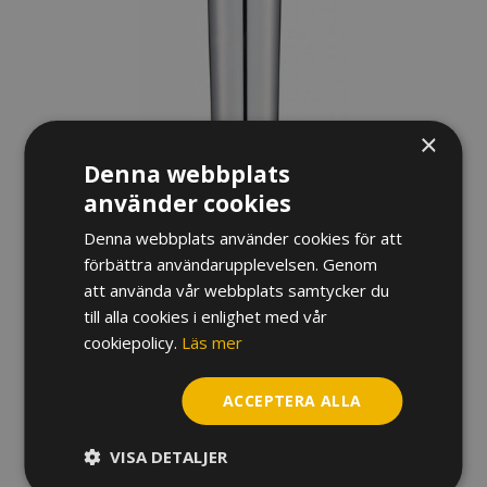
×
Denna webbplats
använder cookies
MUNSTYCKE YAMAHA
Denna webbplats använder cookies för att
TROMBON, LARGE SHANK
förbättra användarupplevelsen. Genom
att använda vår webbplats samtycker du
848,94
kr
till alla cookies i enlighet med vår
cookiepolicy.
Läs mer
Variant
ACCEPTERA ALLA
Munstycke
Yamaha
VISA DETALJER
Trombon,
large
LÄGG TILL I VARUKORG