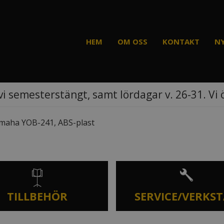
HEM
OM OSS
KONTAKT
N
vi semesterstängt, samt lördagar v. 26-31. Vi
maha YOB-241, ABS-plast
TILLBEHÖR
SERVICE/VERKS