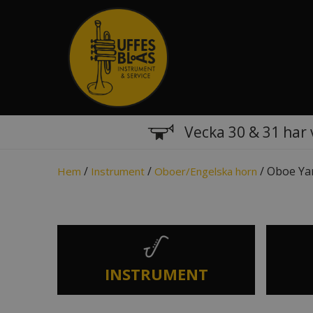
Vecka 30 & 31 har 
/
/
/ Oboe Ya
Hem
Instrument
Oboer/Engelska horn
INSTRUMENT