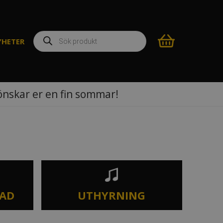
Produktsökning
YHETER
 önskar er en fin sommar!
TAD
UTHYRNING