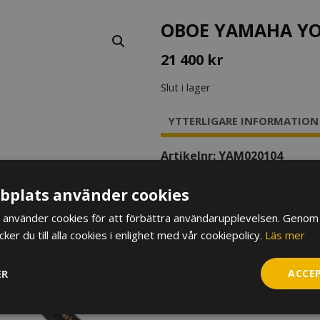
OBOE YAMAHA YOB
21 400
kr
Slut i lager
YTTERLIGARE INFORMATION
Artikelnr:
YAM020104
YTTERLIGARE INFO
plats använder cookies
Vikt
1,91 kg
använder cookies för att förbättra användarupplevelsen. Genom 
er du till alla cookies i enlighet med vår cookiepolicy.
Läs mer
ER
ACCE