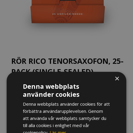
RÖR RICO TENORSAXOFON, 25-
PACK (SINGLE-SEALED)
×
1 095
kr
Denna webbplats
använder cookies
Hårdhet
Denna webbplats använder cookies för att
förbättra användarupplevelsen. Genom
Rör
att använda vår webbplats samtycker du
Rico
Tenorsaxofon,
till alla cookies i enlighet med vår
25-
cookiepolicy.
Läs mer
LÄGG TILL I VARUKORG