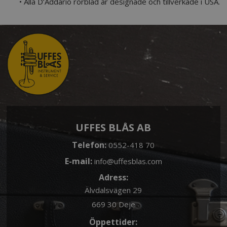
• Alla D’Addario rörblad är designade och tillverkade i USA.
UFFES BLÅS AB
Telefon:
0552-418 70
E-mail:
info@uffesblas.com
Adress:
Älvdalsvägen 29
669 30 Deje
Öppettider: