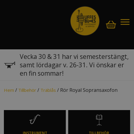
Vecka 30 & 31 har vi semesterstängt,
samt lördagar v. 26-31. Vi önskar er
en fin sommar!
/
/
/ Rör Royal Sopransaxofon
Hem
Tillbehör
Träblås
INSTRUMENT
TILLBEHÖR