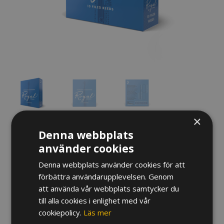
×
Denna webbplats
RÖR ROYAL SOPRANSAXOFON
använder cookies
335
kr
Denna webbplats använder cookies för att
förbättra användarupplevelsen. Genom
Hårdhet
att använda vår webbplats samtycker du
till alla cookies i enlighet med vår
Rör
cookiepolicy.
Läs mer
Royal