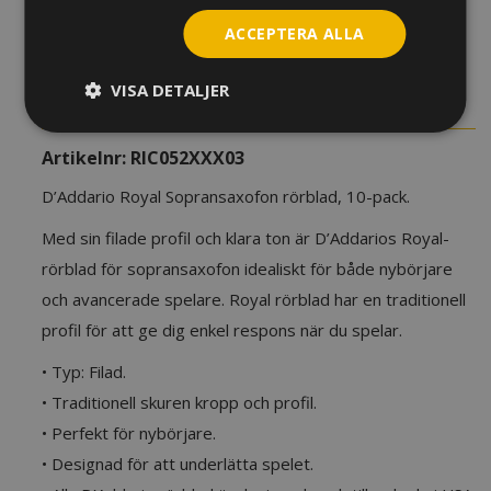
Sopransaxofon
ACCEPTERA ALLA
mängd
LÄGG TILL I VARUKORG
VISA DETALJER
BESKRIVNING
YTTERLIGARE INFORMATION
Artikelnr:
RIC052XXX03
D’Addario Royal Sopransaxofon rörblad, 10-pack.
Med sin filade profil och klara ton är D’Addarios Royal-
rörblad för sopransaxofon idealiskt för både nybörjare
och avancerade spelare. Royal rörblad har en traditionell
profil för att ge dig enkel respons när du spelar.
• Typ: Filad.
• Traditionell skuren kropp och profil.
• Perfekt för nybörjare.
• Designad för att underlätta spelet.