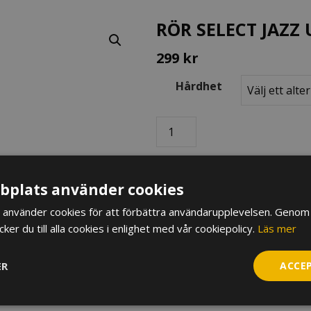
RÖR SELECT JAZZ
299
kr
Hårdhet
Rör
Select
Jazz
Unfiled
LÄGG TILL I VARUKORG
Tenorsaxofon
plats använder cookies
mängd
BESKRIVNING
YTTERLIGA
använder cookies för att förbättra användarupplevelsen. Genom 
er du till alla cookies i enlighet med vår cookiepolicy.
Läs mer
Artikelnr:
RIC072XXX08
ER
ACCE
D’Addario Organic Select Jazz U