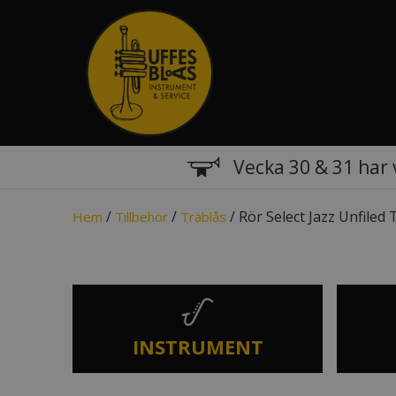
Vecka 30 & 31 har 
/
/
/ Rör Select Jazz Unfile
Hem
Tillbehör
Träblås
INSTRUMENT