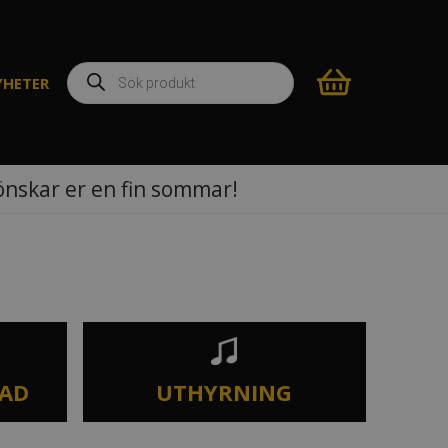
Produktsökning
YHETER
 önskar er en fin sommar!
TAD
UTHYRNING