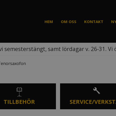
HEM
OM OSS
KONTAKT
N
vi semesterstängt, samt lördagar v. 26-31. Vi
d Tenorsaxofon
TILLBEHÖR
SERVICE/VERKS