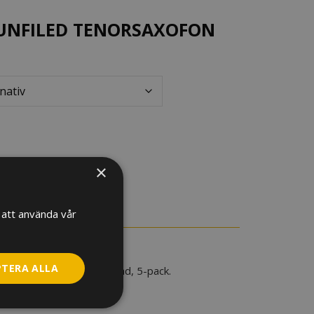
 UNFILED TENORSAXOFON
×
RE INFORMATION
att använda vår
PTERA ALLA
nfiled Tenorsaxofon rörblad, 5-pack.