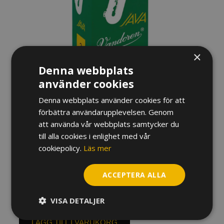
×
Denna webbplats
använder cookies
RÖR VANDOREN JAVA
Denna webbplats använder cookies för att
förbättra användarupplevelsen. Genom
BARYTONSAXOFON
att använda vår webbplats samtycker du
till alla cookies i enlighet med vår
590
kr
cookiepolicy.
Läs mer
Hårdhet
ACCEPTERA ALLA
Rör
Vandoren
VISA DETALJER
Java
Barytonsaxofon
LÄGG TILL I VARUKORG