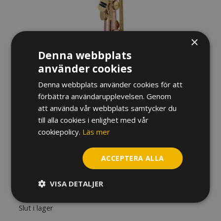
×
Denna webbplats
använder cookies
Denna webbplats använder cookies för att
förbättra användarupplevelsen. Genom
att använda vår webbplats samtycker du
till alla cookies i enlighet med vår
cookiepolicy.
Läs mer
SOPRANINOSAXOFON JOHN
ACCEPTERA ALLA
PACKER JP146, ROSEBRASS
VISA DETALJER
13 950
kr
Slut i lager