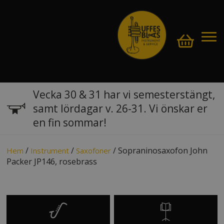
Vecka 30 & 31 har vi semesterstängt,
samt lördagar v. 26-31. Vi önskar er
en fin sommar!
/
/
/ Sopraninosaxofon John
Hem
Instrument
Saxofoner
Packer JP146, rosebrass