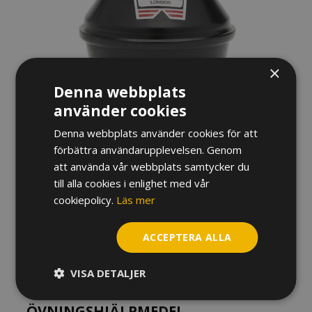
×
Denna webbplats
använder cookies
Denna webbplats använder cookies för att
SORDIN DENIS WICK TRUMPET
förbättra användarupplevelsen. Genom
PRACTICE 5526
att använda vår webbplats samtycker du
till alla cookies i enlighet med vår
710
kr
cookiepolicy.
Läs mer
Slut i lager
ACCEPTERA ALLA
Artikelnr:
DEW102402
VISA DETALJER
VARUMÄRKE
ÖVNINGSHJÄLPMEDEL