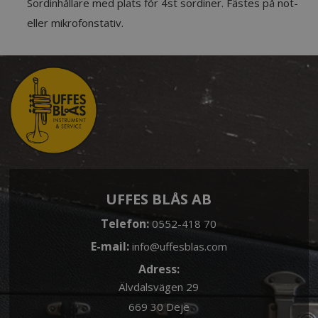
Sordinhållare med plats för 4st sordiner. Fästes på not-
eller mikrofonstativ.
UFFES BLÅS AB
Telefon:
0552-418 70
E-mail:
info@uffesblas.com
Adress:
Älvdalsvägen 29
669 30 Deje