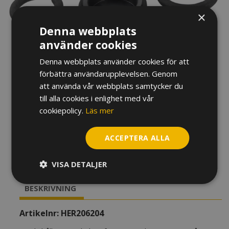
×
Denna webbplats
använder cookies
Denna webbplats använder cookies för att
förbättra användarupplevelsen. Genom
att använda vår webbplats samtycker du
till alla cookies i enlighet med vår
SORDINHÅLLARE HERCULES
cookiepolicy.
Läs mer
TRUMPET/KORNETT HA100
ACCEPTERA ALLA
295
kr
VISA DETALJER
Slut i lager
BESKRIVNING
Artikelnr:
HER206204