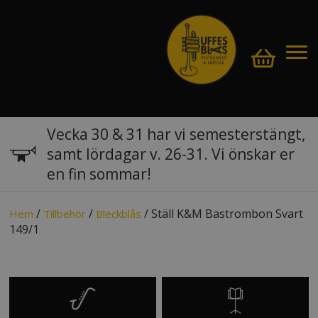
Vecka 30 & 31 har vi semesterstängt,
samt lördagar v. 26-31. Vi önskar er
en fin sommar!
/
/
/ Ställ K&M Bastrombon Svart
Hem
Tillbehör
Bleckblås
149/1