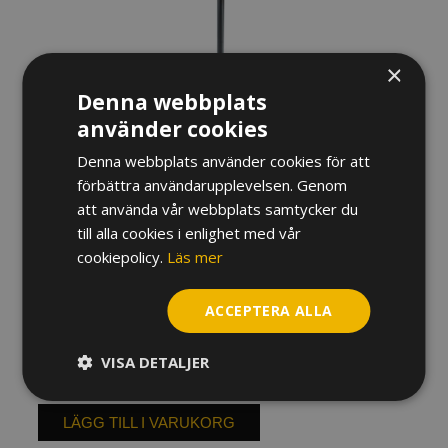
×
Denna webbplats
använder cookies
Denna webbplats använder cookies för att
förbättra användarupplevelsen. Genom
STÄLL K&M BASTROMBON
att använda vår webbplats samtycker du
till alla cookies i enlighet med vår
SVART 149/1
cookiepolicy.
Läs mer
1 245
kr
ACCEPTERA ALLA
I lager
Ställ
VISA DETALJER
K&M
Bastrombon
Svart
LÄGG TILL I VARUKORG
149/1