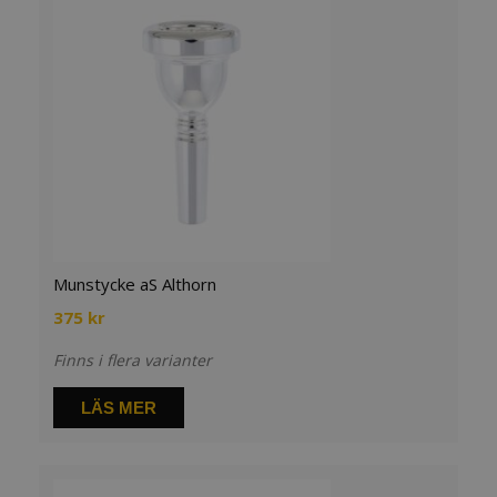
Munstycke aS Althorn
375
kr
Finns i flera varianter
LÄS MER