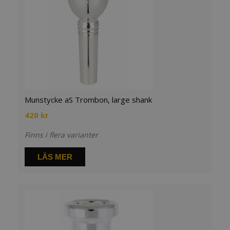
Munstycke aS Trombon, large shank
420
kr
Finns i flera varianter
LÄS MER