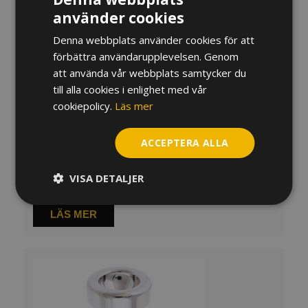
använder cookies
Denna webbplats använder cookies för att
förbättra användarupplevelsen. Genom
att använda vår webbplats samtycker du
till alla cookies i enlighet med vår
cookiepolicy.
Läs mer
Munstycke aS Flygelhorn, German shank
275
kr
ACCEPTERA ALLA
Slut i lager
VISA DETALJER
Finns i flera varianter
LÄS MER