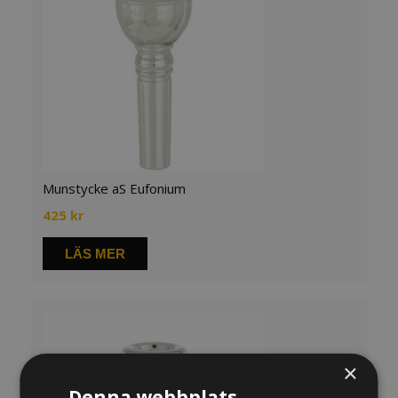
Munstycke aS Eufonium
425
kr
LÄS MER
×
Denna webbplats