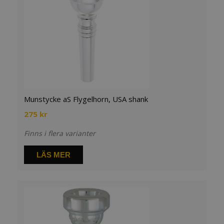
Munstycke aS Flygelhorn, USA shank
275
kr
Finns i flera varianter
LÄS MER