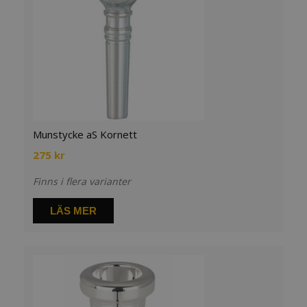
Munstycke aS Kornett
275
kr
Finns i flera varianter
LÄS MER