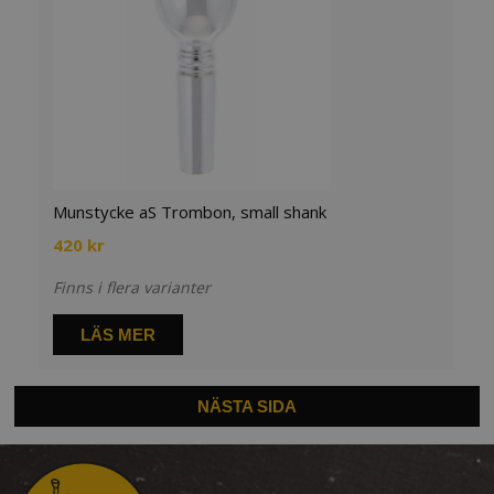
Munstycke aS Trombon, small shank
420
kr
Finns i flera varianter
LÄS MER
NÄSTA SIDA