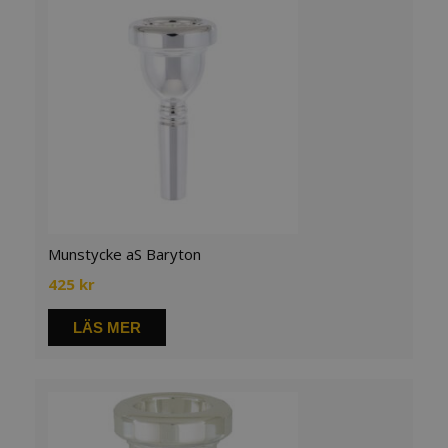
Munstycke aS Baryton
425
kr
LÄS MER