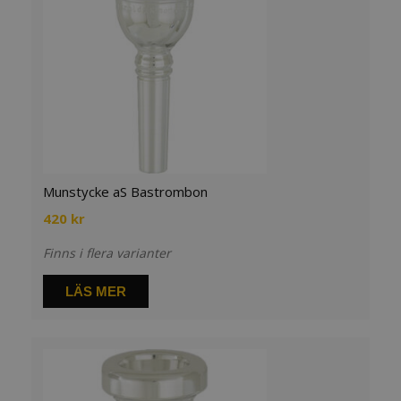
Munstycke aS Bastrombon
420
kr
Finns i flera varianter
LÄS MER