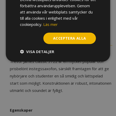
förbättra användarupplevelsen. Genom
Altsaxofon
att använda vår webbplats samtycker du
Trevor
till alla cookies i enlighet med vår
James
cookiepolicy.
Läs mer
Classic
LÄGG TILL I VARUKORG
3722PN,
rosa
ACCEPTERA ALLA
BESKRIVNING
mängd
VISA DETALJER
Artikelnr:
TJJ060120
Trevor James Classic 3722 är en mycket populär och
prisbelönt instegssaxofon, särskilt framtagen för att ge
nybörjare och studenter en så smidig och lättspelad
start som möjligt. Konstruktionen är robust, intonationen
utmärkt och soundet är fylligt.
Egenskaper