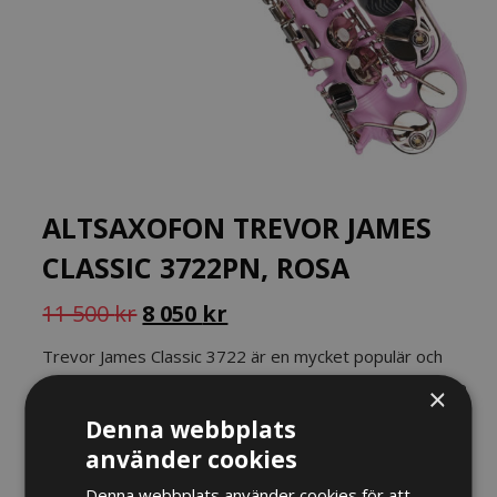
ALTSAXOFON TREVOR JAMES
CLASSIC 3722PN, ROSA
Det
Det
11 500
kr
8 050
kr
ursprungliga
nuvarande
Trevor James Classic 3722 är en mycket populär och
priset
priset
prisbelönt instegssaxofon, särskilt framtagen för att ge
×
var:
är:
nybörjare och studenter en så smidig och lättspelad
Denna webbplats
11
8
start som möjligt.
använder cookies
500 kr.
050 kr.
I lager
Denna webbplats använder cookies för att