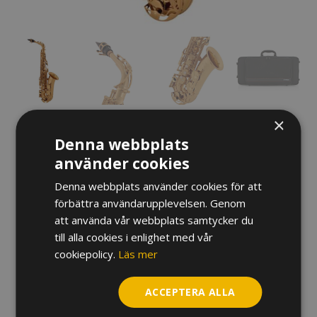
×
Denna webbplats
använder cookies
Denna webbplats använder cookies för att
förbättra användarupplevelsen. Genom
ALTSAXOFON YAMAHA YAS-280
att använda vår webbplats samtycker du
till alla cookies i enlighet med vår
Prisintervall:
12 550
kr
–
15 050
kr
cookiepolicy.
Läs mer
12
Variant
550 kr
ACCEPTERA ALLA
till
Altsaxofon