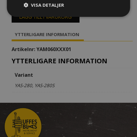
15
Yamaha
VISA DETALJER
050 kr
YAS-
280
LÄGG TILL I VARUKORG
mängd
YTTERLIGARE INFORMATION
Artikelnr:
YAM060XXX01
YTTERLIGARE INFORMATION
Variant
YAS-280, YAS-280S