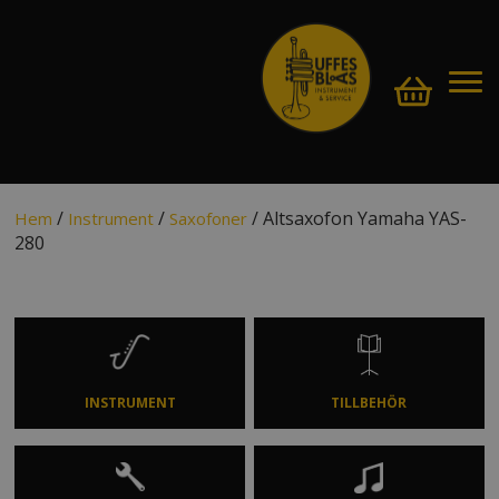
/
/
/ Altsaxofon Yamaha YAS-
Hem
Instrument
Saxofoner
280
INSTRUMENT
TILLBEHÖR