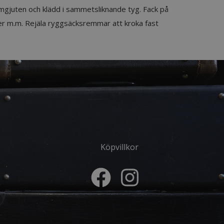
formgjuten och klädd i sammetsliknande tyg. Fack på
er m.m. Rejäla ryggsäcksremmar att kroka fast
Köpvillkor