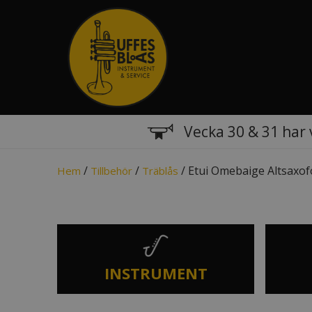
Vecka 30 & 31 har 
/
/
/ Etui Omebaige Altsaxofon
Hem
Tillbehör
Träblås
INSTRUMENT