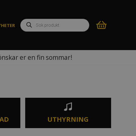
Produktsökning
YHETER
 önskar er en fin sommar!
TAD
UTHYRNING