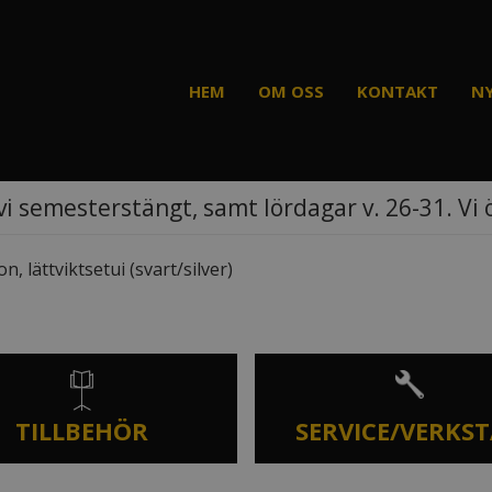
HEM
OM OSS
KONTAKT
N
vi semesterstängt, samt lördagar v. 26-31. Vi
, lättviktsetui (svart/silver)
TILLBEHÖR
SERVICE/VERKS