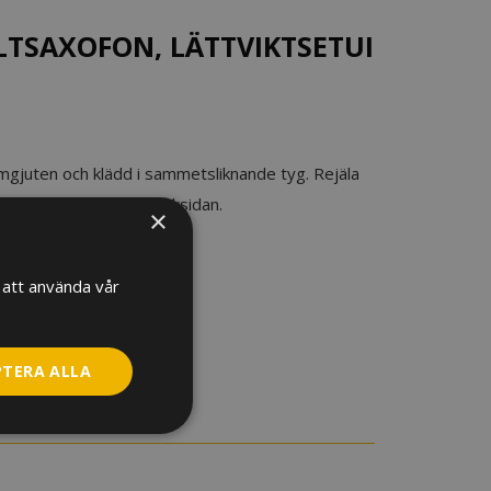
LTSAXOFON, LÄTTVIKTSETUI
formgjuten och klädd i sammetsliknande tyg. Rejäla
 med karbinhakar på baksidan.
×
att använda vår
PTERA ALLA