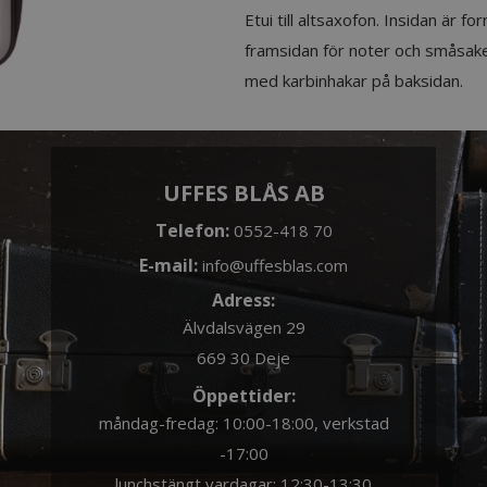
Etui till altsaxofon. Insidan är 
framsidan för noter och småsak
med karbinhakar på baksidan.
UFFES BLÅS AB
Telefon:
0552-418 70
E-mail:
info@uffesblas.com
Adress:
Älvdalsvägen 29
669 30 Deje
Öppettider:
måndag-fredag: 10:00-18:00, verkstad
-17:00
lunchstängt vardagar: 12:30-13:30