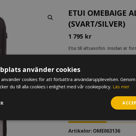
ETUI OMEBAIGE A
(SVART/SILVER)
1 795
kr
Etui till altsaxofon. Insidan är 
ryggsäcksremmar att kroka fast
I lager
plats använder cookies
Etui
använder cookies för att förbättra användarupplevelsen. Genom 
Omebaige
er du till alla cookies i enlighet med vår cookiepolicy.
Läs mer
Altsaxofon,
lättviktsetui
LÄGG TILL I VARUKORG
ER
ACCE
(svart/silver)
mängd
BESKRIVNING
Artikelnr:
OME063136