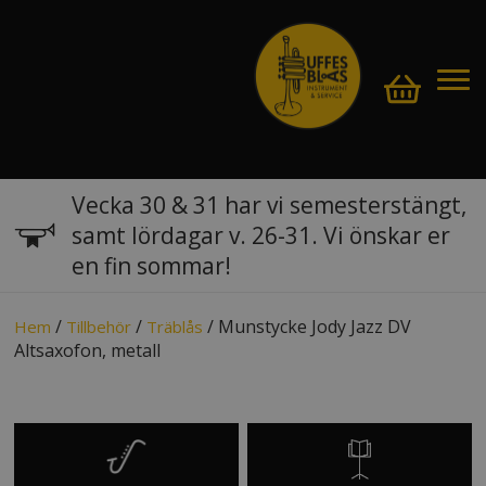
Vecka 30 & 31 har vi semesterstängt,
samt lördagar v. 26-31. Vi önskar er
en fin sommar!
/
/
/ Munstycke Jody Jazz DV
Hem
Tillbehör
Träblås
Altsaxofon, metall