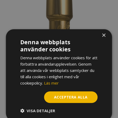
×
Denna webbplats
använder cookies
MUNSTYCKE JODY JAZZ DV
Denna webbplats använder cookies för att
ALTSAXOFON, METALL
förbättra användarupplevelsen. Genom
att använda vår webbplats samtycker du
7 300
kr
till alla cookies i enlighet med vår
cookiepolicy.
Läs mer
Variant
ACCEPTERA ALLA
Munstycke
Jody
VISA DETALJER
Jazz
DV
LÄGG TILL I VARUKORG