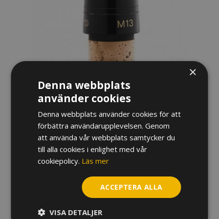
×
Denna webbplats
använder cookies
MUNSTYCKE VANDOREN
Denna webbplats använder cookies för att
PROFILE 88 KLARINETT
förbättra användarupplevelsen. Genom
1 460
kr
att använda vår webbplats samtycker du
till alla cookies i enlighet med vår
Variant
cookiepolicy.
Läs mer
Munstycke
ACCEPTERA ALLA
Vandoren
Profile
VISA DETALJER
88
LÄGG TILL I VARUKORG