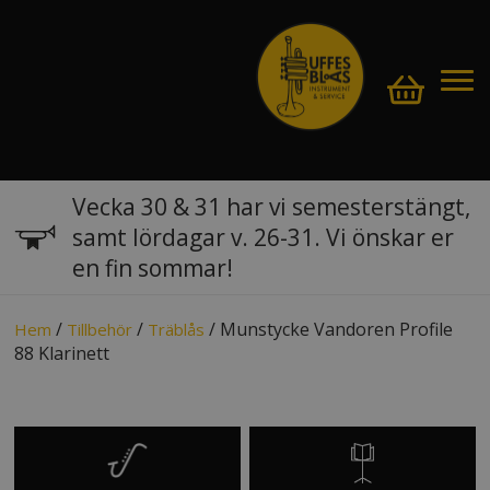
Vecka 30 & 31 har vi semesterstängt,
samt lördagar v. 26-31. Vi önskar er
en fin sommar!
/
/
/ Munstycke Vandoren Profile
Hem
Tillbehör
Träblås
88 Klarinett