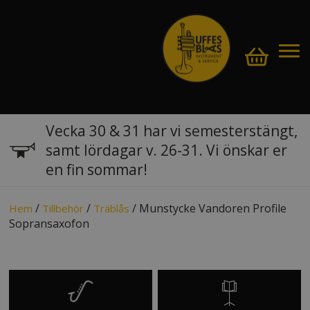
Vecka 30 & 31 har vi semesterstängt,
samt lördagar v. 26-31. Vi önskar er
en fin sommar!
/
/
/ Munstycke Vandoren Profile
Hem
Tillbehör
Träblås
Sopransaxofon