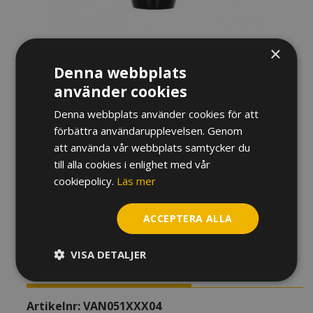
×
MUNSTYCKE VANDOREN
Denna webbplats
PROFILE SOPRANSAXOFON
använder cookies
Denna webbplats använder cookies för att
2 050
kr
förbättra användarupplevelsen. Genom
Variant
att använda vår webbplats samtycker du
till alla cookies i enlighet med vår
cookiepolicy.
Läs mer
Munstycke
Vandoren
Profile
ACCEPTERA ALLA
Sopransaxofon
LÄGG TILL I VARUKORG
mängd
VISA DETALJER
YTTERLIGARE INFORMATION
Artikelnr:
VAN051XXX04