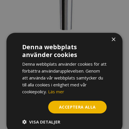
×
Denna webbplats
MUNSTYCKE YAMAHA
använder cookies
VALTHORN
Denna webbplats använder cookies för att
förbättra användarupplevelsen. Genom
686,38
kr
att använda vår webbplats samtycker du
till alla cookies i enlighet med vår
Variant
cookiepolicy.
Läs mer
Munstycke
ACCEPTERA ALLA
Yamaha
Valthorn
mängd
VISA DETALJER
LÄGG TILL I VARUKORG