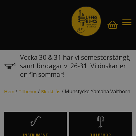
Vecka 30 & 31 har vi semesterstängt,
samt lördagar v. 26-31. Vi önskar er
en fin sommar!
/
/
/ Munstycke Yamaha Valthorn
Hem
Tillbehör
Bleckblås
INSTRUMENT
TILLBEHÖR