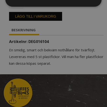
Nothållare
DEG
Flutist
Friend
LÄGG TILL I VARUKORG
Tvärflöjt
HC225
BESKRIVNING
mängd
Artikelnr:
DEG016104
En smidig, smart och bekväm nothållare för tvärflöjt.
Levereras med 5 st plastfickor. Vill man ha fler plastfickor
kan dessa köpas separat.