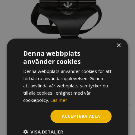
×
Denna webbplats
NOTHÅLLARE DEG FLUTIST
använder cookies
FRIEND TVÄRFLÖJT HC225
Denna webbplats använder cookies för att
förbättra användarupplevelsen. Genom
185
kr
att använda vår webbplats samtycker du
till alla cookies i enlighet med vår
En smidig, smart och bekväm nothållare för tvärflöjt.
cookiepolicy.
Läs mer
Levereras med 5 st plastfickor. Vill man ha fler plastfickor
kan dessa köpas separat.
ACCEPTERA ALLA
I lager
VISA DETALJER