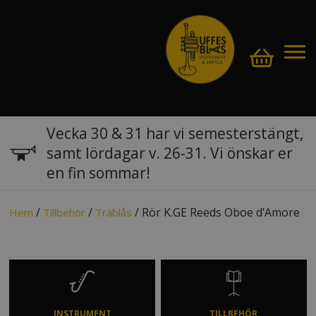
Vecka 30 & 31 har vi semesterstängt,
samt lördagar v. 26-31. Vi önskar er
en fin sommar!
/
/
/ Rör K.GE Reeds Oboe d’Amore
Hem
Tillbehör
Träblås
INSTRUMENT
TILLBEHÖR