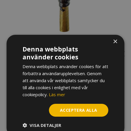
×
Denna webbplats
RÖR K.GE REEDS OBOE D’AMORE
använder cookies
395
kr
Denna webbplats använder cookies för att
förbättra användarupplevelsen. Genom
Hårdhet
att använda vår webbplats samtycker du
till alla cookies i enlighet med vår
Rör
cookiepolicy.
Läs mer
K.GE
Reeds
ACCEPTERA ALLA
Oboe
LÄGG TILL I VARUKORG
d'Amore
VISA DETALJER
mängd
YTTERLIGARE INFORMATION