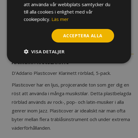
att använda vår webbplats samtycker du
Rör
till alla cookies i enlighet med vår
Plasticover
cookiepolicy.
Läs mer
Klarinett,
5-
LÄGG TILL I VARUKORG
ACCEPTERA ALLA
pack
mängd
BESKRIVNING
YTTERLIGARE INFORMATION
VISA DETALJER
Artikelnr:
RIC032XXX16
D’Addario Plasticover Klarinett rörblad, 5-pack.
Plasticover har en ljus, projicerande ton som ger dig en
röst att använda i många musikstilar. Detta plastbelagda
rörblad används av rock-, pop- och latin-musiker i alla
genrer inom Jazz. Plasticover är idealiskt när man ofta
byter mellan flera träblåsinstrument och under extrema
väderförhållanden.