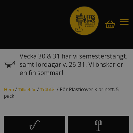
Vecka 30 & 31 har vi semesterstängt,
samt lördagar v. 26-31. Vi önskar er
en fin sommar!
/
/
/ Rör Plasticover Klarinett, 5-
Hem
Tillbehör
Träblås
pack