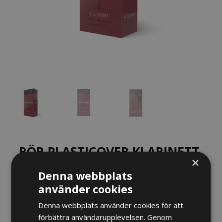
RÖR PLASTICOVER KLARINETT,
×
5-PACK
Denna webbplats
använder cookies
240
kr
Denna webbplats använder cookies för att
Hårdhet
förbättra användarupplevelsen. Genom