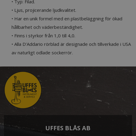
• Typ: Filad.
• Ljus, projicerande ljudkvalitet.
• Har en unik formel med en plastbeläggning för ökad
hållbarhet och väderbeständighet.
• Finns i styrkor från 1,0 till 4,0.
• Alla D’Addario rörblad är designade och tillverkade i USA
av naturligt odlade sockerrör.
UFFES BLÅS AB