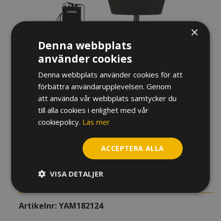
×
Denna webbplats
använder cookies
Denna webbplats använder cookies för att
förbättra användarupplevelsen. Genom
SORDINSYSTEM YAMAHA
att använda vår webbplats samtycker du
till alla cookies i enlighet med vår
SILENT BRASS TUBA SB1J
cookiepolicy.
Läs mer
8 880
kr
ACCEPTERA ALLA
Slut i lager
VISA DETALJER
YTTERLIGARE INFORMATION
Artikelnr:
YAM182124