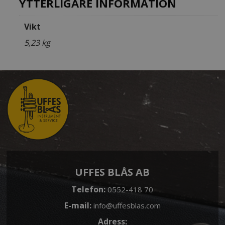
YTTERLIGARE INFORMATION
Vikt
5,23 kg
UFFES BLÅS AB
Telefon:
0552-418 70
E-mail:
info@uffesblas.com
Adress: