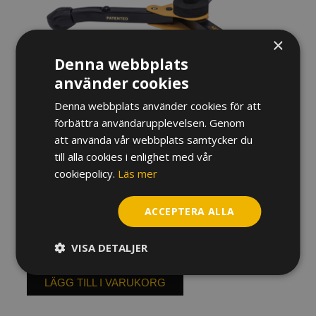
×
Denna webbplats
använder cookies
Denna webbplats använder cookies för att
förbättra användarupplevelsen. Genom
STÄLL HERCULES ALTFLÖJT
att använda vår webbplats samtycker du
DS562BB
till alla cookies i enlighet med vår
cookiepolicy.
Läs mer
350
kr
I lager
ACCEPTERA ALLA
Ställ
VISA DETALJER
Hercules
Altflöjt
DS562BB
LÄGG TILL I VARUKORG
mängd