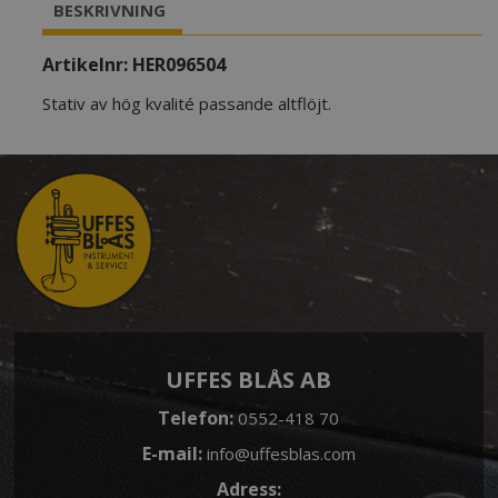
BESKRIVNING
Artikelnr:
HER096504
Stativ av hög kvalité passande altflöjt.
UFFES BLÅS AB
Telefon:
0552-418 70
E-mail:
info@uffesblas.com
Adress: