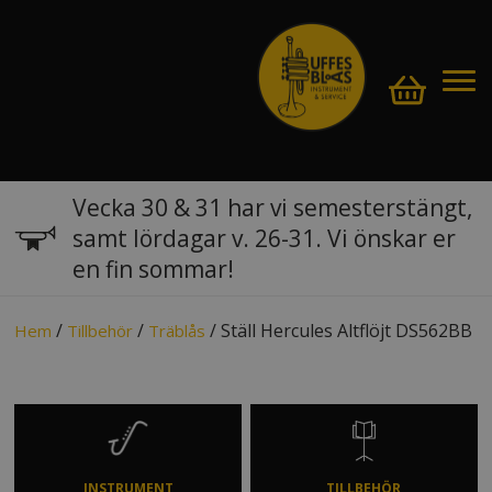
Vecka 30 & 31 har vi semesterstängt,
samt lördagar v. 26-31. Vi önskar er
en fin sommar!
/
/
/ Ställ Hercules Altflöjt DS562BB
Hem
Tillbehör
Träblås
INSTRUMENT
TILLBEHÖR