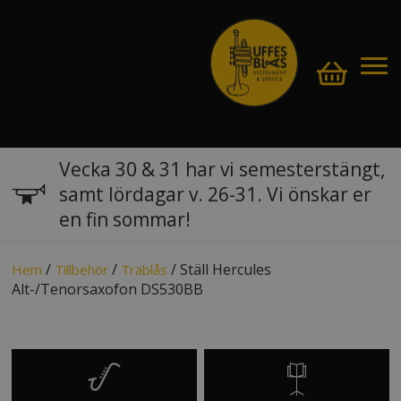
Vecka 30 & 31 har vi semesterstängt,
samt lördagar v. 26-31. Vi önskar er
en fin sommar!
/
/
/ Ställ Hercules
Hem
Tillbehör
Träblås
Alt-/Tenorsaxofon DS530BB