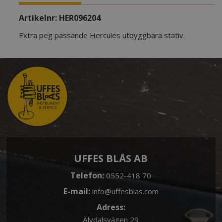
Artikelnr:
HER096204
Extra peg passande Hercules utbyggbara stativ.
UFFES BLÅS AB
Telefon:
0552-418 70
E-mail:
info@uffesblas.com
Adress:
Älvdalsvägen 29