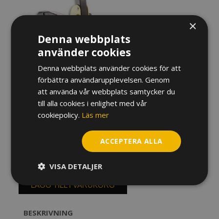
×
Denna webbplats
använder cookies
Denna webbplats använder cookies för att
förbättra användarupplevelsen. Genom
att använda vår webbplats samtycker du
STÄLL HERCULES
till alla cookies i enlighet med vår
ALT-/TENORSAXOFON DS530BB
cookiepolicy.
Läs mer
330
kr
ACCEPTERA ALLA
I lager
VISA DETALJER
Ställ
Hercules
LÄGG TILL I VARUKORG
Alt-/Tenorsaxofon
DS530BB
BESKRIVNING
mängd