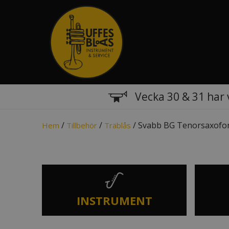
Vecka 30 & 31 har 
/
/
/ Svabb BG Tenorsaxofo
Hem
Tillbehör
Träblås
INSTRUMENT