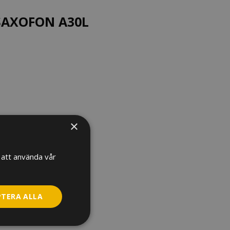
SAXOFON A30L
×
GÖRING
att använda vår
EL
PTERA ALLA