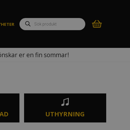
Produktsökning
YHETER
 önskar er en fin sommar!
TAD
UTHYRNING