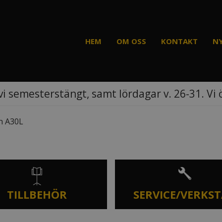
HEM
OM OSS
KONTAKT
N
vi semesterstängt, samt lördagar v. 26-31. Vi
n A30L
TILLBEHÖR
SERVICE/VERKS