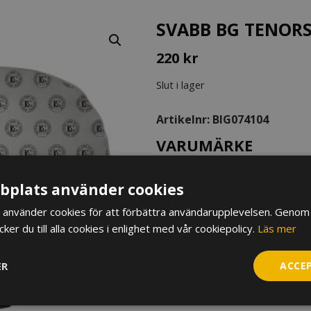
SVABB BG TENOR
220
kr
Slut i lager
Artikelnr:
BIG074104
VARUMÄRKE
URTORKNING & REN
plats använder cookies
SAXOFON
använder cookies för att förbättra användarupplevelsen. Genom 
RENGÖRING & SKÖTS
er du till alla cookies i enlighet med vår cookiepolicy.
Läs mer
ER
ACCE