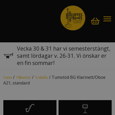
Vecka 30 & 31 har vi semesterstängt,
samt lördagar v. 26-31. Vi önskar er
en fin sommar!
/
/
/ Tumstöd BG Klarinett/Oboe
Hem
Tillbehör
Träblås
A21, standard