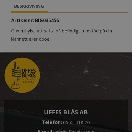
BESKRIVNING
Artikelnr:
BIG035456
Gummihylsa att sätta på befintligt tumstöd på din
klarinett eller oboe.
UFFES BLÅS AB
Telefon:
0552-418 70
E-mail:
info@uffesblas.com