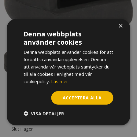
×
Denna webbplats
använder cookies
Denna webbplats använder cookies för att
förbättra användarupplevelsen. Genom
att använda vår webbplats samtycker du
till alla cookies i enlighet med vår
cookiepolicy.
Läs mer
TUMSTÖD BG KLARINETT/OBOE
ACCEPTERA ALLA
A21, STANDARD
VISA DETALJER
40
kr
Slut i lager