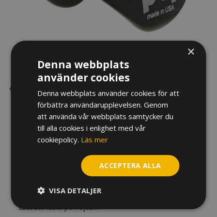
×
Denna webbplats
använder cookies
Denna webbplats använder cookies för att
förbättra användarupplevelsen. Genom
att använda vår webbplats samtycker du
till alla cookies i enlighet med vår
TUMSTÖD BO PEP BP-3, FÖR
cookiepolicy.
Läs mer
TVÄRFLÖJT
ACCEPTERA ALLA
195
kr
VISA DETALJER
Tumstödet ger stabilitet för höger tumme.
Lätt att fästa på flöjten.