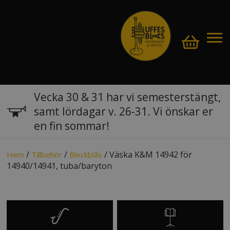
Vecka 30 & 31 har vi semesterstängt,
samt lördagar v. 26-31. Vi önskar er
en fin sommar!
/
/
/ Väska K&M 14942 för
Hem
Tillbehör
Bleckblås
14940/14941, tuba/baryton