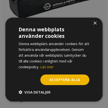
×
Denna webbplats
använder cookies
Denna webbplats använder cookies för att
VÄSKA K&M 14942 FÖR
förbättra användarupplevelsen. Genom
att använda vår webbplats samtycker du
14940/14941, TUBA/BARYTON
till alla cookies i enlighet med vår
cookiepolicy.
Läs mer
280
kr
Väska till ditt tuba/barytonställ i svart/grön nylon, som
ACCEPTERA ALLA
gör det lite enklare att ta det med sig mellan rep och
spelning.
VISA DETALJER
Slut i lager