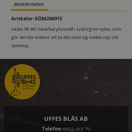
BESKRIVNING
Artikelnr:
KÖM206915
Väska till ditt tuba/barytonställ i svart/grön nylon, som
gör det lite enklare att ta det med sig mellan rep och
spelning.
UFFES BLÅS AB
Telefon:
0552-418 70