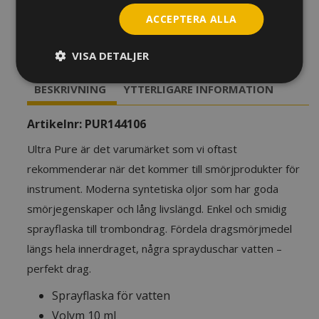
Vattensprayflaska
Ultra
ACCEPTERA ALLA
Pure
Trombon,
LÄGG TILL I VARUKORG
VISA DETALJER
10
ml
BESKRIVNING
YTTERLIGARE INFORMATION
mängd
Artikelnr:
PUR144106
Ultra Pure är det varumärket som vi oftast
rekommenderar när det kommer till smörjprodukter för
instrument. Moderna syntetiska oljor som har goda
smörjegenskaper och lång livslängd. Enkel och smidig
sprayflaska till trombondrag. Fördela dragsmörjmedel
längs hela innerdraget, några sprayduschar vatten –
perfekt drag.
Sprayflaska för vatten
Volym 10 ml