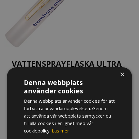
VATTENSPRAYFLASKA ULTRA
×
PURE TROMBON, 10 ML
Denna webbplats
45
kr
använder cookies
Enkel och smidig sprayflaska till trombondrag. Fördela
Denna webbplats använder cookies för att
förbättra användarupplevelsen. Genom
dragsmörjmedel längs hela innerdraget plus några
att använda vår webbplats samtycker du
sprayduschar vatten – perfekt drag.
till alla cookies i enlighet med vår
I lager
cookiepolicy.
Läs mer