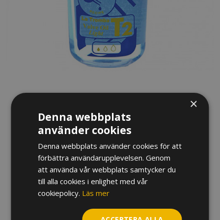
VENTILOLJA LA TROMBA T2
×
Denna webbplats
LIGHT
använder cookies
95
kr
Denna webbplats använder cookies för att
förbättra användarupplevelsen. Genom
La Tromba ventiloljor har länge varit en favorit bland
att använda vår webbplats samtycker du
brassmusiker. Den här oljan är tunn i viskositeten för att
till alla cookies i enlighet med vår
passa täta ventiler.
cookiepolicy.
Läs mer
I lager
ACCEPTERA ALLA