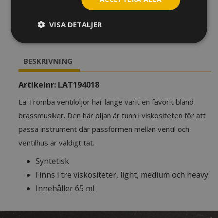
Ventilolja
La
Tromba
VISA DETALJER
T2
LÄGG TILL I VARUKORG
Light
mängd
BESKRIVNING
Artikelnr:
LAT194018
La Tromba ventiloljor har länge varit en favorit bland
brassmusiker. Den här oljan är tunn i viskositeten för att
passa instrument där passformen mellan ventil och
ventilhus är väldigt tät.
Syntetisk
Finns i tre viskositeter, light, medium och heavy
Innehåller 65 ml