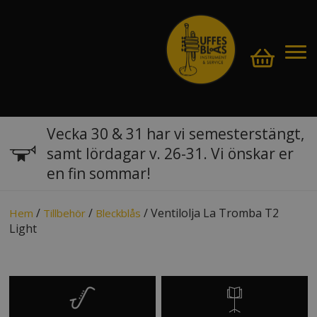
Vecka 30 & 31 har vi semesterstängt,
samt lördagar v. 26-31. Vi önskar er
en fin sommar!
/
/
/ Ventilolja La Tromba T2
Hem
Tillbehör
Bleckblås
Light