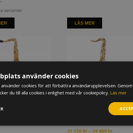
r
900 kr
till
ra varianter
14
900 kr
MER
LÄS MER
plats använder cookies
använder cookies för att förbättra användarupplevelsen. Genom 
er du till alla cookies i enlighet med vår cookiepolicy.
Läs mer
ER
ACCE
fon Selmer Signature
Tenorsaxofon Trevor James EV
384E-KK, lackerad
Prisintervall:
–
280 700
kr
96
Prisinterv
21 150
kr
–
24 400
kr