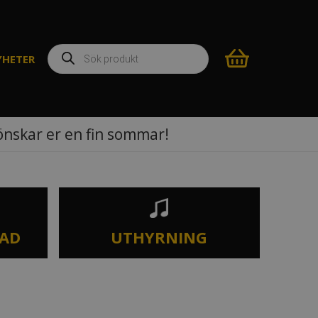
Produktsökning
YHETER
 önskar er en fin sommar!
TAD
UTHYRNING