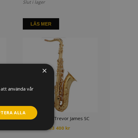
Slut i lager
LÄS MER
×
att använda vår
PTERA ALLA
O
Tenorsaxofon Trevor James SC
Prisintervall:
40 700
kr
–
53 400
kr
40
all: