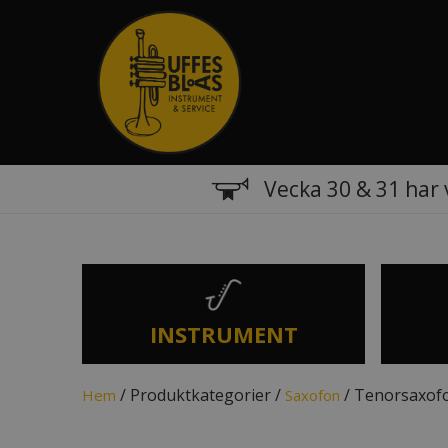
Vecka 30 & 31 har 
INSTRUMENT
/ Produktkategorier /
/ Tenorsaxof
Hem
Saxofon