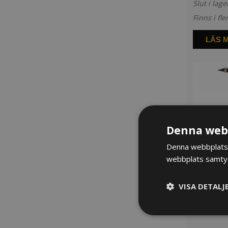
Slut i lage
Finns i fle
LÄS 
Denna webb
Denna webbplats 
webbplats samtyck
VISA DETALJ
Tenorsaxo
96 200
kr