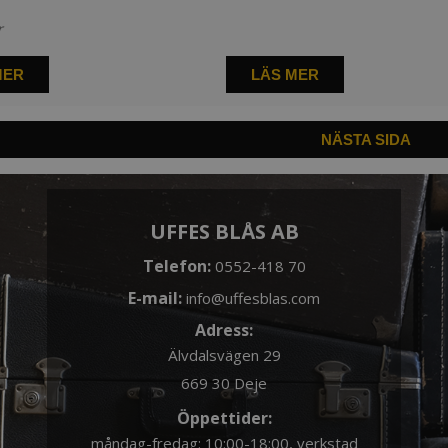
r
MER
LÄS MER
NÄSTA SIDA
UFFES BLÅS AB
Telefon:
0552-418 70
E-mail:
info@uffesblas.com
Adress:
Älvdalsvägen 29
669 30 Deje
Öppettider:
måndag-fredag: 10:00-18:00, verkstad