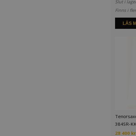
Slut i lage
Finns i fle
LÄS 
Tenorsax
384SR-KK,
28 400
kr