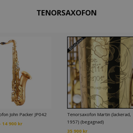
TENORSAXOFON
fon John Packer JP042
Tenorsaxofon Martin (lackerad,
1957) (begagnad)
Prisintervall:
–
14 900
kr
9
35 900
kr