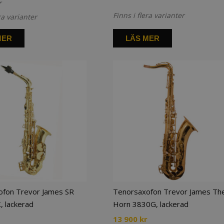
r
200 kr
21
till
Finns i flera varianter
150 kr
ra varianter
280
till
700 kr
24
MER
LÄS MER
400 kr
ofon Trevor James SR
Tenorsaxofon Trevor James Th
 lackerad
Horn 3830G, lackerad
13 900
kr