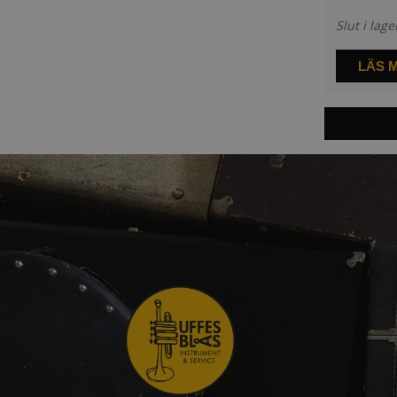
Slut i lage
LÄS 