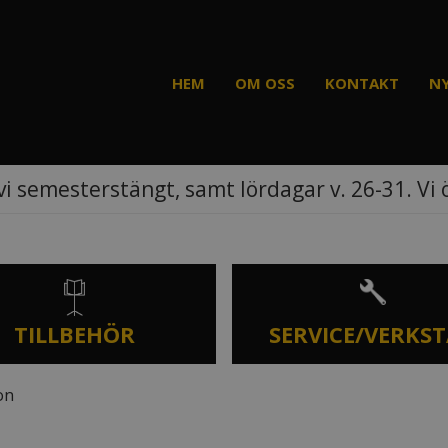
HEM
OM OSS
KONTAKT
N
vi semesterstängt, samt lördagar v. 26-31. Vi
TILLBEHÖR
SERVICE/VERKS
on