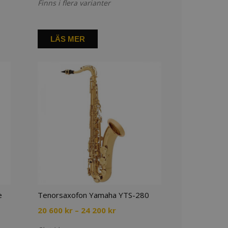
Finns i flera varianter
700 kr
till
53
400 kr
LÄS MER
e
Tenorsaxofon Yamaha YTS-280
Prisintervall:
20 600
kr
–
24 200
kr
20