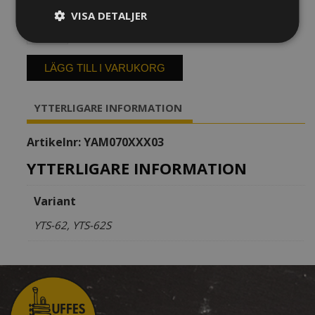
till
VISA DETALJER
Tenorsaxofon
49
Yamaha
100 kr
YTS-
62
LÄGG TILL I VARUKORG
mängd
YTTERLIGARE INFORMATION
Artikelnr:
YAM070XXX03
YTTERLIGARE INFORMATION
Variant
YTS-62, YTS-62S