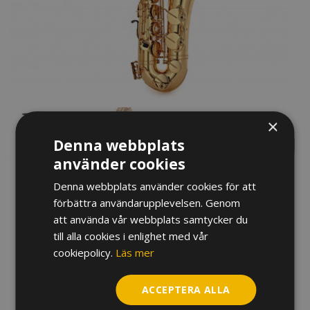
×
Denna webbplats
använder cookies
Denna webbplats använder cookies för att
förbättra användarupplevelsen. Genom
TENORSAXOFON YAMAHA YTS-
att använda vår webbplats samtycker du
62
till alla cookies i enlighet med vår
cookiepolicy.
Läs mer
Prisintervall:
44 400
kr
–
49 100
kr
44
ACCEPTERA ALLA
Variant
400 kr