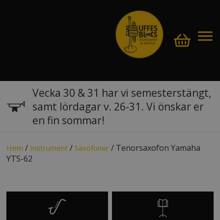
Vecka 30 & 31 har vi semesterstängt,
samt lördagar v. 26-31. Vi önskar er
en fin sommar!
/
/
/ Tenorsaxofon Yamaha
Hem
Instrument
Saxofoner
YTS-62