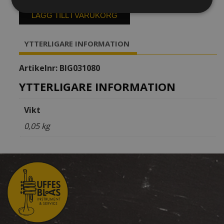
Ligatur
&
LÄGG TILL I VARUKORG
kapsel
BG
YTTERLIGARE INFORMATION
Essklarinett
L8R
Artikelnr:
BIG031080
mängd
YTTERLIGARE INFORMATION
Vikt
0,05 kg