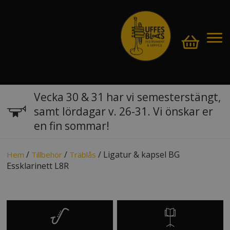
Vecka 30 & 31 har vi semesterstängt,
samt lördagar v. 26-31. Vi önskar er
en fin sommar!
/
/
/ Ligatur & kapsel BG
Hem
Tillbehör
Träblås
Essklarinett L8R