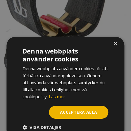
×
Denna webbplats
använder cookies
Denna webbplats använder cookies för att
förbättra användarupplevelsen. Genom
att använda vår webbplats samtycker du
LIGATUR & KAPSEL BG
till alla cookies i enlighet med vår
cookiepolicy.
Läs mer
ESSKLARINETT L8R
440
kr
ACCEPTERA ALLA
I lager
VISA DETALJER